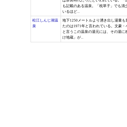
は奈良時代だったといわれている。「
も記載のある温泉。「枕草子」でも清
いるほど...
松江しんじ湖温
地下1250メートルより湧き出し湯量
泉
たのは1971年と言われている。文豪
と言うこの温泉の湯元には、その湯に
け地蔵」が...