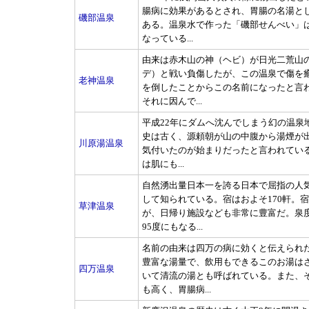
腸病に効果があるとされ、胃腸の名湯と
磯部温泉
ある。温泉水で作った「磯部せんべい」
なっている...
由来は赤木山の神（ヘビ）が日光二荒山
デ）と戦い負傷したが、この温泉で傷を
老神温泉
を倒したことからこの名前になったと言
それに因んで...
平成22年にダムへ沈んでしまう幻の温泉
史は古く、源頼朝が山の中腹から湯煙が
川原湯温泉
気付いたのが始まりだったと言われてい
は肌にも...
自然湧出量日本一を誇る日本で屈指の人
して知られている。宿はおよそ170軒。
草津温泉
が、日帰り施設なども非常に豊富だ。泉度
95度にもなる...
名前の由来は四万の病に効くと伝えられ
豊富な湯量で、飲用もできるこのお湯は
四万温泉
いて清流の湯とも呼ばれている。また、
も高く、胃腸病...