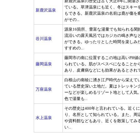
新鹿沢温泉の歴史は古く大正8年に開湯さ
ている。草津温泉にも近く、冬はスキー
新鹿沢温泉
もできる。新鹿沢温泉の名前は鹿が傷を
がその...
源泉16箇所、豊富な湯量でも知られる閑
流沿いの露天風呂ではカジカの鳴き声な
谷川温泉
ができる。ゆったりとした時間を楽しみ
すすめの...
藤岡市の南に位置するこの地は高いPH値
藤岡温泉
られている。肌がスベスベになることか
あり、皮膚病などにも効果があるとされてい
白根山の南稜に湧き江戸時代から栄えて
ている歴史深い土地だ。夏はトレッキン
万座温泉
ーなどが楽しめるリゾート地として人気
色で湯量も...
その歴史は400年と言われている。近く
り、名所として知られている。また、周
水上温泉
や資料館などもあり、近くを散策してみ
い...