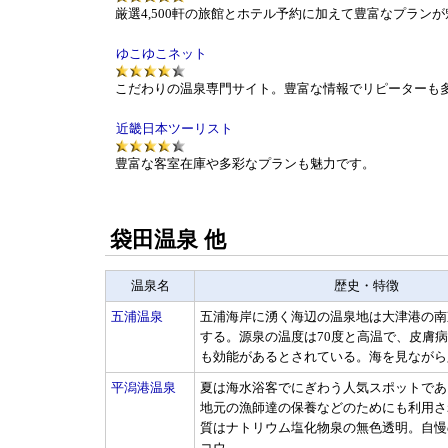
厳選4,500軒の旅館とホテル予約に加えて豊富なプラン
ゆこゆこネット
こだわりの温泉専門サイト。豊富な情報でリピーターも
近畿日本ツーリスト
豊富な客室在庫や多彩なプランも魅力です。
袋田温泉 他
温泉名
歴史・特徴
五浦温泉
五浦海岸に湧く海辺の温泉地は大津港の南
する。源泉の温度は70度と高温で、皮膚
も効能があるとされている。海を見ながら露
平潟港温泉
夏は海水浴客でにぎわう人気スポットであ
地元の漁師達の保養などのためにも利用さ
質はナトリウム塩化物泉の無色透明。自慢
コウ...